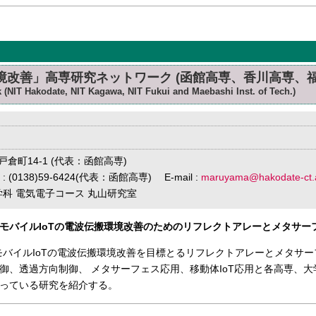
環境改善」高専研究ネットワーク (函館高専、香川高専、
 (NIT Hakodate, NIT Kagawa, NIT Fukui and Maebashi Inst. of Tech.)
戸倉町14-1 (代表：函館高専)
AX : (0138)59-6424(代表：函館高専) E-mail :
maruyama@hakodate-ct.a
学科 電気電子コース 丸山研究室
よびモバイルIoTの電波伝搬環境改善のためのリフレクトアレーとメタサ
モバイルIoTの電波伝搬環境改善を目標とるリフレクトアレーとメタサ
御、透過方向制御、 メタサーフェス応用、移動体IoT応用と各高専、
っている研究を紹介する。