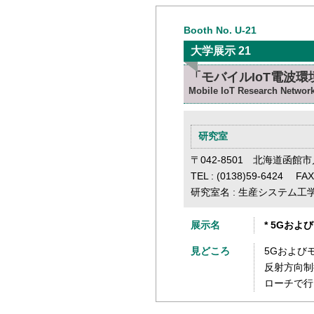
Booth No. U-21
大学展示 21
「モバイルIoT電波
Mobile IoT Research Network
研究室
〒042-8501 北海道函館市
TEL : (0138)59-6424 F
研究室名 : 生産システム工
展示名
* 5Gお
見どころ
5Gおよび
反射方向制
ローチで行