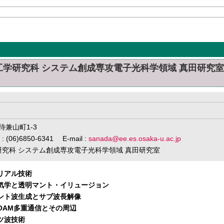
工学研究科 システム創成専攻電子光科学領域 真田研究室
待兼山町1-3
 : (06)6850-6341 E-mail :
sanada@ee.es.osaka-u.ac.jp
学研究科 システム創成専攻電子光科学領域 真田研究室
テリアル技術
磁気学と透明マント・イリュージョン
セント波生成とサブ波長解像
グOAM多重通信とその周辺
ルツ波技術