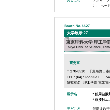
見どころ
メタサーフ
に、 ヘッ
Booth No. U-27
大学展示 27
東京理科大学 理工学
Tokyo Univ. of Science, Ya
研究室
〒278-8510 千葉県野田市
TEL : (04)7122-9531 FAX
研究室名 : 理工学部 電気
展示名
* 低周波
* 非接触
見どころ
低周波数帯