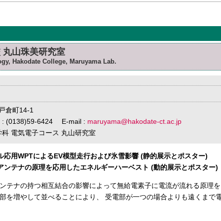
 丸山珠美研究室
logy, Hakodate College, Maruyama Lab.
戸倉町14-1
 : (0138)59-6424 E-mail :
maruyama@hakodate-ct.ac.jp
学科 電気電子コース 丸山研究室
ール応用WPTによるEV模型走行および氷雪影響 (静的展示とポスター)
田アンテナの原理を応用したエネルギーハーベスト (動的展示とポスター)
ンテナの持つ相互結合の影響によって無給電素子に電流が流れる原理を
部を増やして並べることにより、 受電部が一つの場合よりも遠くまで