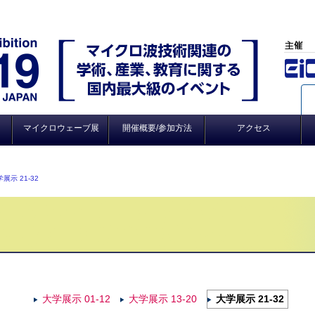
マイクロウェーブ展
開催概要/参加方法
アクセス
ム
出展社一覧・検索
展示会場図
出展企業セミナー
MW カフェ
大学展示
アイデアソン
出展社の皆様へ
ごあいさつ
開催概要
参加方法
イベント・表彰式
見どころ・聴きどころ
展示 21-32
大学展示 01-12
大学展示 13-20
大学展示 21-32