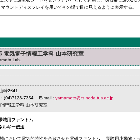
ェス型電波吸収シートをセンサアレイとして利用し、GHz帯電波の2次
ドマウントディスプレイを用いてその場で目に見えるように表示する。
部 電気電子情報工学科 山本研究室
mamoto Lab.
山崎2641
 : (04)7123-7354 E-mail :
yamamoto@rs.noda.tus.ac.jp
電子情報工学科 山本研究室
数帯域用ファントム
エネルギー伝送
域において電気的特性を合致させた電磁ファントム、 実験用小動物ト