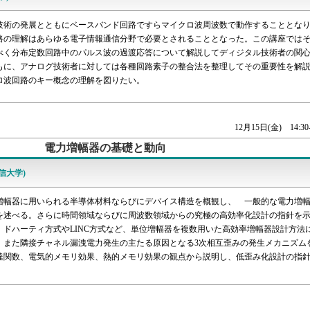
技術の発展とともにベースバンド回路ですらマイクロ波周波数で動作することとな
路の理解はあらゆる電子情報通信分野で必要とされることとなった。この講座では
べく分布定数回路中のパルス波の過渡応答について解説してディジタル技術者の関
もに、アナログ技術者に対しては各種回路素子の整合法を整理してその重要性を解
ロ波回路のキー概念の理解を図りたい。
12月15日(金) 14:30-
電力増幅器の基礎と動向
信大学)
増幅器に用いられる半導体材料ならびにデバイス構造を概観し、 一般的な電力増
を述べる。さらに時間領域ならびに周波数領域からの究極の高効率化設計の指針を
、ドハーティ方式やLINC方式など、単位増幅器を複数用いた高効率増幅器設計方法
。また隣接チャネル漏洩電力発生の主たる原因となる3次相互歪みの発生メカニズム
達関数、電気的メモリ効果、熱的メモリ効果の観点から説明し、低歪み化設計の指