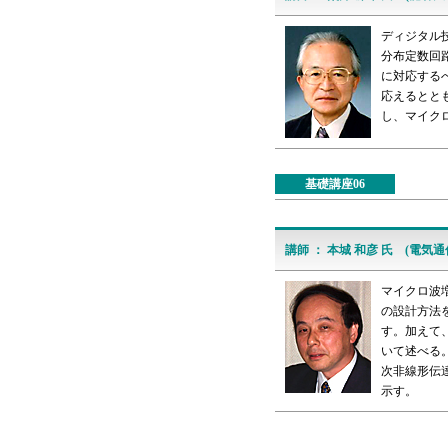
ディジタル
分布定数回
に対応する
応えるとと
し、マイク
基礎講座06
講師 ： 本城 和彦 氏 (電気通
マイクロ波
の設計方法
す。加えて
いて述べる
次非線形伝
示す。