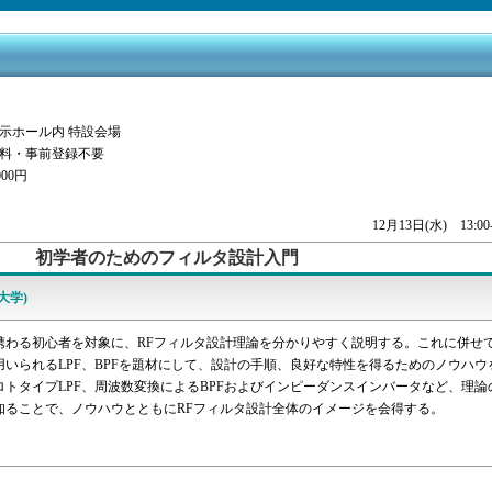
展示ホール内 特設会場
無料・事前登録不要
00円
12月13日(水) 13:00-
初学者のためのフィルタ設計入門
大学)
携わる初心者を対象に、RFフィルタ設計理論を分かりやすく説明する。これに併せ
用いられるLPF、BPFを題材にして、設計の手順、良好な特性を得るためのノウハウ
ロトタイプLPF、周波数変換によるBPFおよびインピーダンスインバータなど、理論
知ることで、ノウハウとともにRFフィルタ設計全体のイメージを会得する。