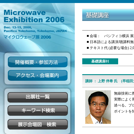
------------------------------------------
■ 会場： パシフィコ横浜 
■ 日本語による講演/聴講料
■ テキスト代 (必要な場合) 2,0
------------------------------------------
基礎講座01
講師 ： 上野 伴希 氏 (早稲田
無線技術に
実際によく
述べる。プ
ポイントを