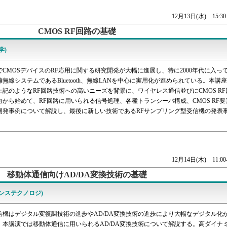
12月13日(水) 15:30-
CMOS RF回路の基礎
学)
でCMOSデバイスのRF応用に関する研究開発が大幅に進展し、特に2000年代に入っ
無線システムであるBluetooth、無線LANを中心に実用化が進められている。本講
記のようなRF回路技術への高いニーズを背景に、ワイヤレス通信並びにCMOS RF
から始めて、RF回路に用いられる信号処理、各種トランシーバ構成、CMOS RF要
開発事例について解説し、最後に新しい技術であるRFサンプリング型受信機の発表
。
12月14日(木) 11:00-
移動体通信向けAD/DA変換技術の基礎
サンステクノロジ)
信機はデジタル変復調技術の進歩やAD/DA変換技術の進歩により大幅なデジタル化
。本講演では移動体通信に用いられるAD/DA変換技術について解説する。高ダイナ