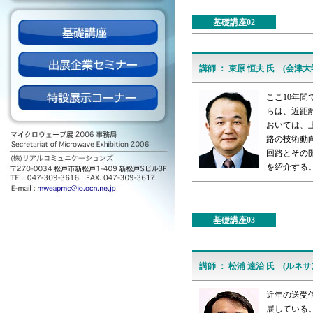
基礎講座02
講師 ： 束原 恒夫 氏 (会津大
ここ10年間
らは、近距離
おいては、上
路の技術動向
回路とその
を紹介する
基礎講座03
講師 ： 松浦 達治 氏 (ルネ
近年の送受
展している