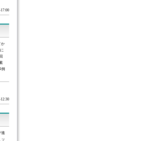
17:00
てか
座に
回
素
事例
12:30
が進
ミッ