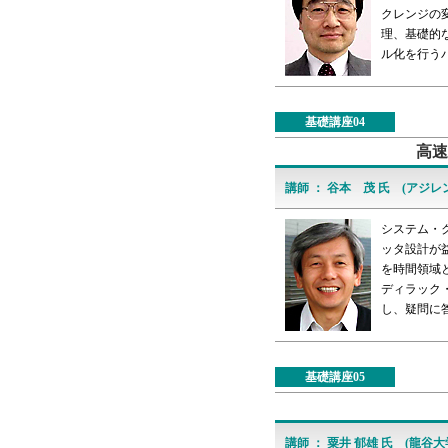
クレンジの
理、基礎的
ル化を行う
基礎講座04
高速
講師 ： 谷本 茂 氏 (アジ
システム・
ッタ設計が
を時間領域
ディラック
し、疑問に
基礎講座05
講師 ： 粟井 郁雄 氏 (龍谷大