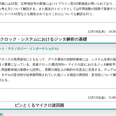
変換にはΔΣ型、広帯域信号の変換にはパイプライン型AD変換器が用いられており、
な考え方について解説する。また最近のトピックとしてはIF周波数の段階で直接デ
バンドパスΔΣ型なども報告されておりこれらについても解説を行う。
12月14日(木) 14:30-
クロック・システムにおけるジッタ解析の基礎
レント・テクノロジー・インターナショナル)
クロックの高周波化にともなって、データ通信の信頼性確保には、システム全体の
益々重要になっている。高速クロック(数百MHz～マイクロ波)におけるジッタ解析手
と周波数領域の基礎から説明し、実際の測定上の制約や注意点に言及する。デュア
・モデルの妥当性や従来疑問視されていた低ジッタ測定の再現性・妥当性について
答える。
12月15日(金) 11:00-
ピンとくるマイクロ波回路
学)