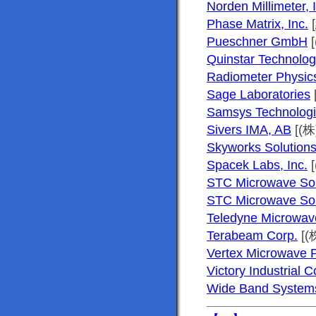
Norden Millimeter, 
Phase Matrix, Inc.
Pueschner GmbH
Quinstar Technology
Radiometer Physi
Sage Laboratories
Samsys Technologie
Sivers IMA, AB
[(株
Skyworks Solutions,
Spacek Labs, Inc.
[
STC Microwave Solu
STC Microwave Solu
Teledyne Microwave
Terabeam Corp.
[
Vertex Microwave P
Victory Industrial C
Wide Band Systems