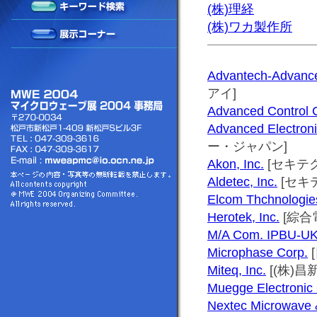
(株)理経
(株)ワカ製作所
Advantech-Advance
アイ]
Advanced Control 
Advanced Electroni
ー・ジャパン]
Akon, Inc.
[セキテク
Aldetec, Inc.
[セキ
Elcom Thchnologies
Herotek, Inc.
[綜合電
M/A Com. IPBU-U
Microphase Corp.
Miteq, Inc.
[(株)昌新
Muegge Electroni
Nextec Microwave &