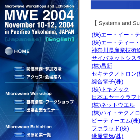
【 Systems and
(株)エー・イー・
(株)エー・ティー
神奈川県産業技術
サイバネットシステ
(株)昌新
セキテクノトロン(
綜合電子(株)
(株)トキメック
日本エヤークラフト
(株)ネットウエル
(株)ハイ・テクノ
ピーティーエム(株
ファラッド(株)
緑屋電気(株)