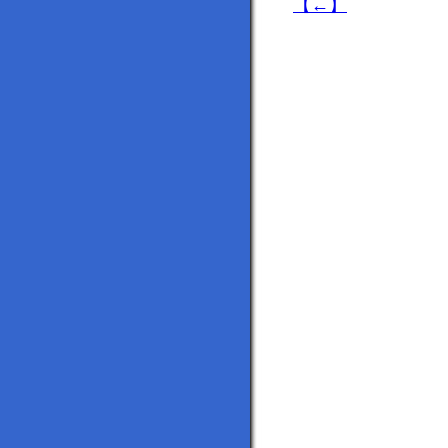
【
←
】